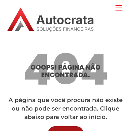
Skip
Me
to
content
404
OOOPS! PÁGINA NÃO
ENCONTRADA.
A página que você procura não existe
ou não pode ser encontrada. Clique
abaixo para voltar ao início.